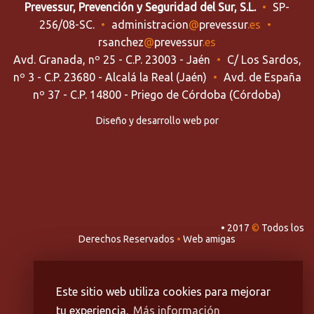
Prevessur, Prevención y Seguridad del Sur, S.L.
•
SP-
256/08-SC.
•
administracion
@
prevessur
.es
•
rsanchez
@
prevessur
.es
Avd. Granada, nº 25 - C.P. 23003 - Jaén
•
C/ Los Sardos,
nº 3 - C.P. 23680 - Alcalá la Real (Jaén)
•
Avd. de España
nº 37 - C.P. 14800 - Priego de Córdoba (Córdoba)
Diseño y desarrollo web por
•
2017
©
Todos los
Derechos Reservados
•
Web amigas
Este sitio web utiliza cookies para mejorar
tu experiencia.
Más información